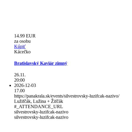
14.99 EUR
za osobu
Kúpiť
Kácečko
Bratislavský Kaviár zimný
26.11.
20:00
2026-12-03
17.00
https://panakrala.sk/events/silvestrovsky-luzifcak-nazivo/
Lužifčák, Lužina + Žifčák
#_ATTENDANCE_URL
silvestrovsky-luzifcak-nazivo
silvestrovsky-luzifcak-nazivo