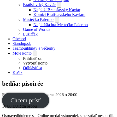
Bratislavský Kaviár
Najbliží Bratislavský Kaviár
Komici Bratislavského Kaviáru
Mestečko Palermo
Najbližšia hra Mestečko Palermo
Game of Worlds
Lužifčák
Obchod
Standup.sk
Teambuildingy a večierky
Moje konto
Prihlásiť sa
Vytvoriť konto
Odhlásiť sa
Košík
bedña: pisoirée
Brudi bar
,
Bratislava
,
28. marca 2026
o
20:00
Chcem prísť
10.00
EUR
za osobu
Ospravedlňujeme sa. Online predaj vstupeniek sme zatiaľ nespustili,