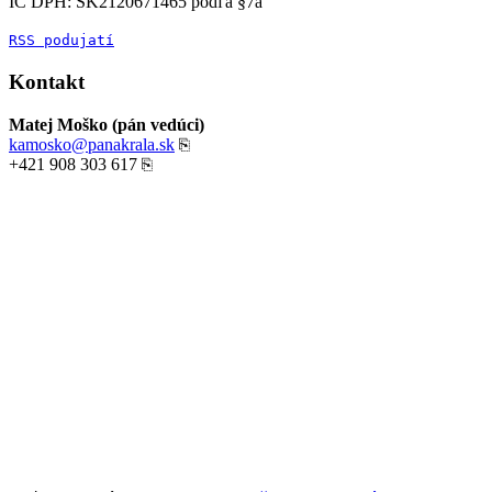
IČ DPH: SK2120671465 podľa §7a
RSS podujatí
Kontakt
Matej Moško (pán vedúci)
kamosko@panakrala.sk
⎘
+421 908 303 617
⎘