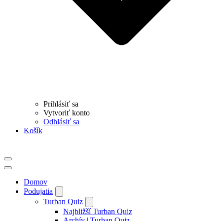
Prihlásiť sa
Vytvoriť konto
Odhlásiť sa
Košík
Menu
navigácie
Menu
navigácie
Domov
Podujatia
Turban Quiz
Najbližší Turban Quiz
Archív | Turban Quiz