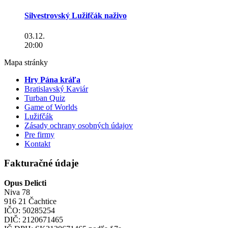
Silvestrovský Lužifčák naživo
03.12.
20:00
Mapa stránky
Hry Pána kráľa
Bratislavský Kaviár
Turban Quiz
Game of Worlds
Lužifčák
Zásady ochrany osobných údajov
Pre firmy
Kontakt
Fakturačné údaje
Opus Delicti
Niva 78
916 21 Čachtice
IČO: 50285254
DIČ: 2120671465