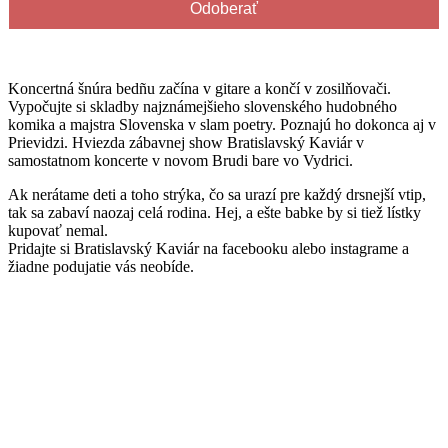
Koncertná šnúra bedñu začína v gitare a končí v zosilňovači.
Vypočujte si skladby najznámejšieho slovenského hudobného
komika a majstra Slovenska v slam poetry. Poznajú ho dokonca aj v
Prievidzi. Hviezda zábavnej show Bratislavský Kaviár v
samostatnom koncerte v novom Brudi bare vo Vydrici.​​
Ak nerátame deti a toho strýka, čo sa urazí pre každý drsnejší vtip,
tak sa zabaví naozaj celá rodina. Hej, a ešte babke by si tiež lístky
kupovať nemal.
Pridajte si Bratislavský Kaviár na facebooku alebo instagrame a
žiadne podujatie vás neobíde.