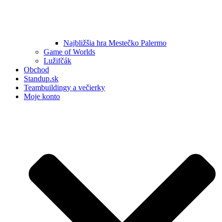
Najbližšia hra Mestečko Palermo
Game of Worlds
Lužifčák
Obchod
Standup.sk
Teambuildingy a večierky
Moje konto