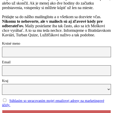
alebo už skončil. Ak je menej ako dve hodiny do začiatku
predstavenia, vstupenky si môžete kúpiť už len na mieste.
Pridajte sa do nášho mailinglistu a o všetkom sa dozviete včas.
Nikomu to nehovorte, ale v mailoch sú aj zľavové kódy pre
odberateľov.
Maily posielame iba tak často, ako sa ich Moškovi
chce vyrábať. A to sa mu teda nechce. Informujeme o Bratislavskom
Kaviári, Turban Quize, Lužifčákovi naživo a tak podobne.
Krstné meno
Email
Kraj
Súhlasím so spracovaním mojej emailovej adresy na marketingové
účely.