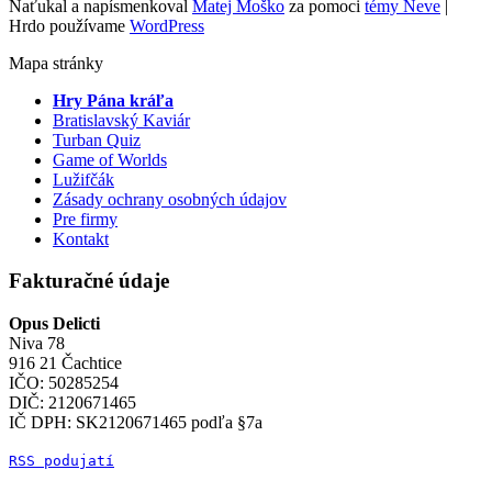
Naťukal a napísmenkoval
Matej Moško
za pomoci
témy Neve
|
Hrdo používame
WordPress
Mapa stránky
Hry Pána kráľa
Bratislavský Kaviár
Turban Quiz
Game of Worlds
Lužifčák
Zásady ochrany osobných údajov
Pre firmy
Kontakt
Fakturačné údaje
Opus Delicti
Niva 78
916 21 Čachtice
IČO: 50285254
DIČ: 2120671465
IČ DPH: SK2120671465 podľa §7a
RSS podujatí