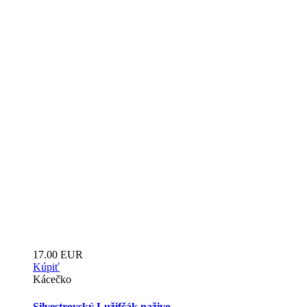
17.00 EUR
Kúpiť
Kácečko
Silvestrovský Lužifčák naživo