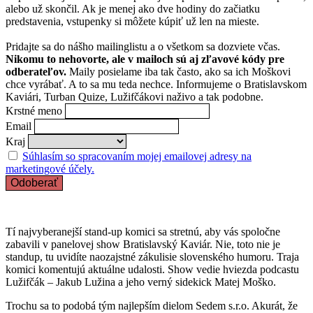
alebo už skončil. Ak je menej ako dve hodiny do začiatku
predstavenia, vstupenky si môžete kúpiť už len na mieste.
Pridajte sa do nášho mailinglistu a o všetkom sa dozviete včas.
Nikomu to nehovorte, ale v mailoch sú aj zľavové kódy pre
odberateľov.
Maily posielame iba tak často, ako sa ich Moškovi
chce vyrábať. A to sa mu teda nechce. Informujeme o Bratislavskom
Kaviári, Turban Quize, Lužifčákovi naživo a tak podobne.
Krstné meno
Email
Kraj
Súhlasím so spracovaním mojej emailovej adresy na
marketingové účely.
Tí najvyberanejší stand-up komici sa stretnú, aby vás spoločne
zabavili v panelovej show Bratislavský Kaviár. Nie, toto nie je
standup, tu uvidíte naozajstné zákulisie slovenského humoru. Traja
komici komentujú aktuálne udalosti. Show vedie hviezda podcastu
Lužifčák – Jakub Lužina a jeho verný sidekick Matej Moško.
Trochu sa to podobá tým najlepším dielom Sedem s.r.o. Akurát, že