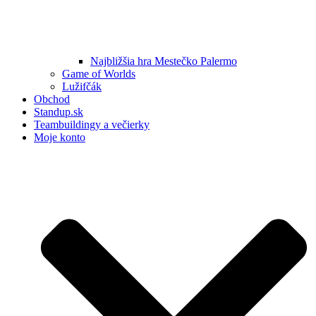
Najbližšia hra Mestečko Palermo
Game of Worlds
Lužifčák
Obchod
Standup.sk
Teambuildingy a večierky
Moje konto