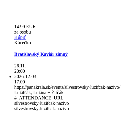
14.99 EUR
za osobu
Kúpiť
Kácečko
Bratislavský Kaviár zimný
26.11.
20:00
2026-12-03
17.00
https://panakrala.sk/events/silvestrovsky-luzifcak-nazivo/
Lužifčák, Lužina + Žifčák
#_ATTENDANCE_URL
silvestrovsky-luzifcak-nazivo
silvestrovsky-luzifcak-nazivo