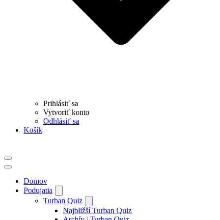
Prihlásiť sa
Vytvoriť konto
Odhlásiť sa
Košík
Menu
navigácie
Menu
navigácie
Domov
Podujatia
Turban Quiz
Najbližší Turban Quiz
Archív | Turban Quiz