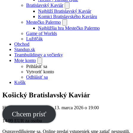
Bratislavský Kaviár
Najbliží Bratislavský Kaviár
Komici Bratislavského Kaviáru
Mestečko Palermo
Najbližšia hra Mestečko Palermo
Game of Worlds
Lužifčák
Obchod
Standup.sk
Teambuildingy a večierky
Moje konto
Prihlásiť sa
Vytvoriť konto
Odhlásiť sa
Košík
Košický Bratislavský Kaviár
Historická radnica
,
Košice
,
13. marca 2026
o
19:00
Chcem prísť
14.99
EUR
za osobu
Ospravedlňujeme sa. Online predaj vstupeniek sme zatiaľ nespustili,