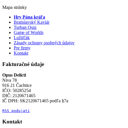
Mapa stránky
Hry Pána kráľa
Bratislavský Kaviár
Turban Quiz
Game of Worlds
Lužifčák
Zásady ochrany osobných údajov
Pre firmy
Kontakt
Fakturačné údaje
Opus Delicti
Niva 78
916 21 Čachtice
IČO: 50285254
DIČ: 2120671465
IČ DPH: SK2120671465 podľa §7a
RSS podujatí
Kontakt