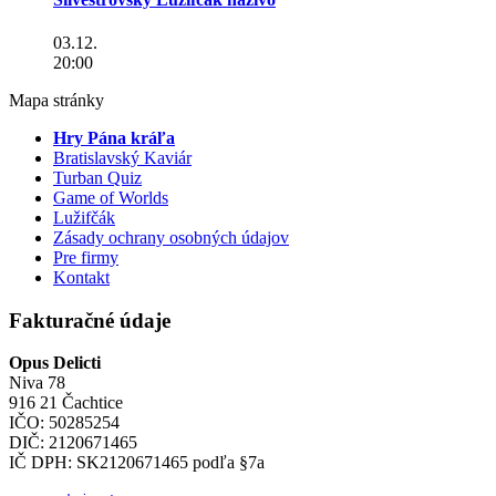
03.12.
20:00
Mapa stránky
Hry Pána kráľa
Bratislavský Kaviár
Turban Quiz
Game of Worlds
Lužifčák
Zásady ochrany osobných údajov
Pre firmy
Kontakt
Fakturačné údaje
Opus Delicti
Niva 78
916 21 Čachtice
IČO: 50285254
DIČ: 2120671465
IČ DPH: SK2120671465 podľa §7a