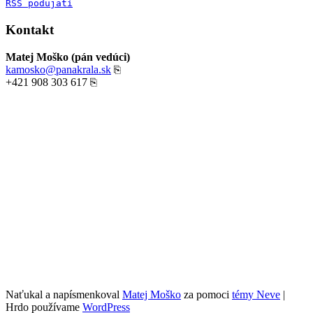
RSS podujatí
Kontakt
Matej Moško (pán vedúci)
kamosko@panakrala.sk
⎘
+421 908 303 617
⎘
Naťukal a napísmenkoval
Matej Moško
za pomoci
témy Neve
|
Hrdo používame
WordPress