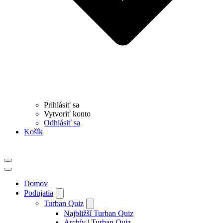
Prihlásiť sa
Vytvoriť konto
Odhlásiť sa
Košík
Menu
navigácie
Menu
navigácie
Domov
Podujatia
Turban Quiz
Najbližší Turban Quiz
Archív | Turban Quiz