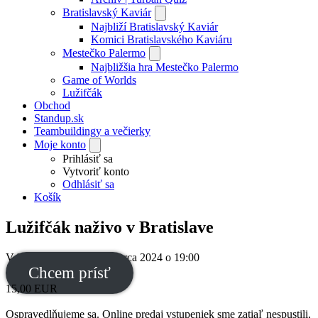
Bratislavský Kaviár
Najbliží Bratislavský Kaviár
Komici Bratislavského Kaviáru
Mestečko Palermo
Najbližšia hra Mestečko Palermo
Game of Worlds
Lužifčák
Obchod
Standup.sk
Teambuildingy a večierky
Moje konto
Prihlásiť sa
Vytvoriť konto
Odhlásiť sa
Košík
Lužifčák naživo v Bratislave
V-klub
,
Bratislava
,
22. marca 2024
o
19:00
Chcem prísť
15,00
EUR
Ospravedlňujeme sa. Online predaj vstupeniek sme zatiaľ nespustili,