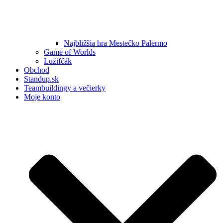
Najbližšia hra Mestečko Palermo
Game of Worlds
Lužifčák
Obchod
Standup.sk
Teambuildingy a večierky
Moje konto