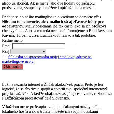
alebo už skončil. Ak je menej ako dve hodiny do začiatku
predstavenia, vstupenky si môžete kúpiť už len na mieste.
Pridajte sa do nášho mailinglistu a o všetkom sa dozviete včas.
Nikomu to nehovorte, ale v mailoch sú aj zľavové kódy pre
odberateľov.
Maily posielame iba tak často, ako sa ich Moškovi
chce vyrábať. A to sa mu teda nechce. Informujeme o Bratislavskom
Kaviári, Turban Quize, Lužifčákovi naživo a tak podobne.
Krstné meno
Email
Kraj
Súhlasím so spracovaním mojej emailovej adresy na
marketingové účely.
Lužina neznáša internet a Žifčák akúkoľvek prácu. Preto je len
logické, že sa títo dvaja spojili a stvorili svoj spoločný internetový
projekt Lužifčák. A keďže obaja neznášajú aj cestovanie, rozhodli sa
s Lužifčákom precestovať celé Slovensko.
V každom meste prekvapia svojimi nečakanými otázky iného
lokálneho hosťa a ak si trúfate, môžete ich svojimi otázkami