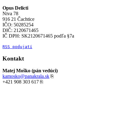
Opus Delicti
Niva 78
916 21 Čachtice
IČO: 50285254
DIČ: 2120671465
IČ DPH: SK2120671465 podľa §7a
RSS podujatí
Kontakt
Matej Moško (pán vedúci)
kamosko@panakrala.sk
⎘
+421 908 303 617
⎘