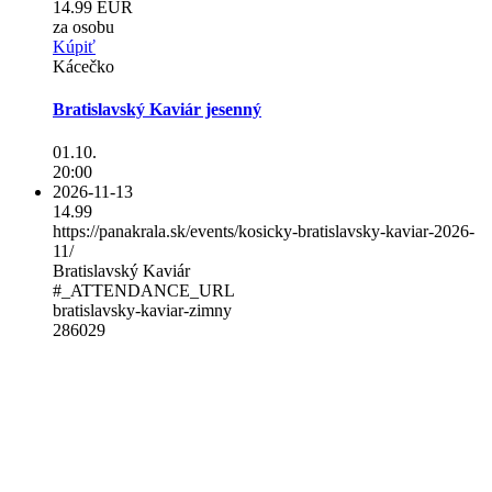
14.99 EUR
za osobu
Kúpiť
Kácečko
Bratislavský Kaviár jesenný
01.10.
20:00
2026-11-13
14.99
https://panakrala.sk/events/kosicky-bratislavsky-kaviar-2026-
11/
Bratislavský Kaviár
#_ATTENDANCE_URL
bratislavsky-kaviar-zimny
286029