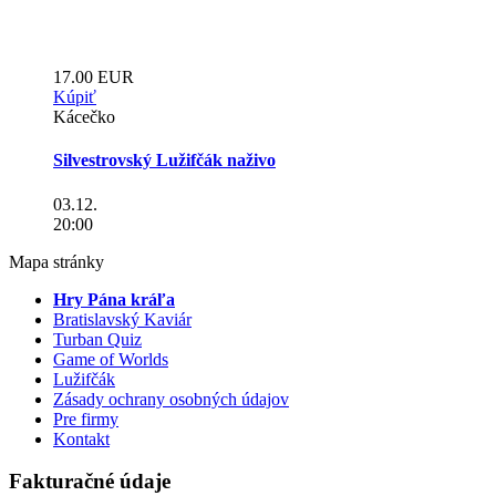
17.00 EUR
Kúpiť
Kácečko
Silvestrovský Lužifčák naživo
03.12.
20:00
Mapa stránky
Hry Pána kráľa
Bratislavský Kaviár
Turban Quiz
Game of Worlds
Lužifčák
Zásady ochrany osobných údajov
Pre firmy
Kontakt
Fakturačné údaje