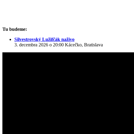
Tu budeme:
Silvestrovský Lužifčák naživo
3. decembra 2026 o 20:00
Kácečko, Bratislava