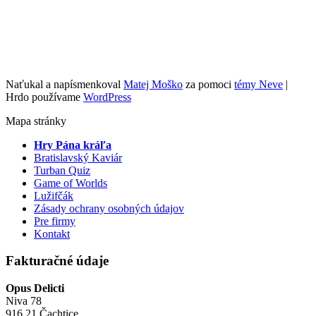
Naťukal a napísmenkoval
Matej Moško
za pomoci
témy Neve
|
Hrdo používame
WordPress
Mapa stránky
Hry Pána kráľa
Bratislavský Kaviár
Turban Quiz
Game of Worlds
Lužifčák
Zásady ochrany osobných údajov
Pre firmy
Kontakt
Fakturačné údaje
Opus Delicti
Niva 78
916 21 Čachtice