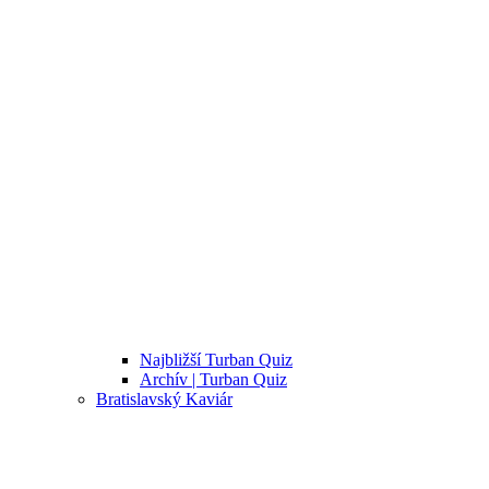
Najbližší Turban Quiz
Archív | Turban Quiz
Bratislavský Kaviár