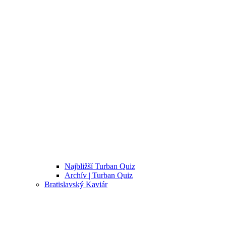
Najbližší Turban Quiz
Archív | Turban Quiz
Bratislavský Kaviár