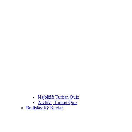
Najbližší Turban Quiz
Archív | Turban Quiz
Bratislavský Kaviár