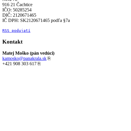
916 21 Čachtice
IČO: 50285254
DIČ: 2120671465
IČ DPH: SK2120671465 podľa §7a
RSS podujatí
Kontakt
Matej Moško (pán vedúci)
kamosko@panakrala.sk
⎘
+421 908 303 617
⎘