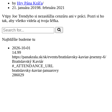
by
Hry Pána Kráľa
21. januára 2019
8. februára 2021
Vtipy Joe Trendyho si nezaslúžia cenzúru ani v práci. Pozri si ho
tak, aby všetko videla aj tvoja šéfka.
Search
for...
Najbližšie budeme tu
2026-10-01
14.99
https://panakrala.sk/sk/events/bratislavsky-kaviar-jesenny-6/
Bratislavský Kaviár
#_ATTENDANCE_URL
bratislavsky-kaviar-januarovy
286029