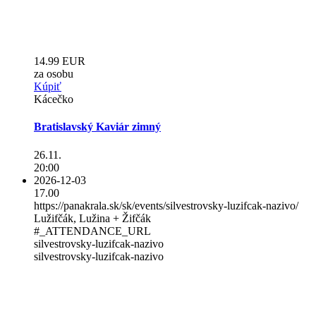
14.99 EUR
za osobu
Kúpiť
Kácečko
Bratislavský Kaviár zimný
26.11.
20:00
2026-12-03
17.00
https://panakrala.sk/sk/events/silvestrovsky-luzifcak-nazivo/
Lužifčák, Lužina + Žifčák
#_ATTENDANCE_URL
silvestrovsky-luzifcak-nazivo
silvestrovsky-luzifcak-nazivo