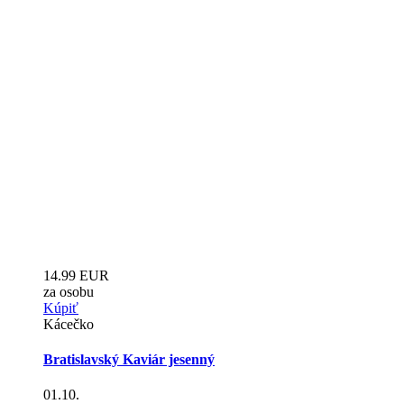
14.99 EUR
za osobu
Kúpiť
Kácečko
Bratislavský Kaviár jesenný
01.10.