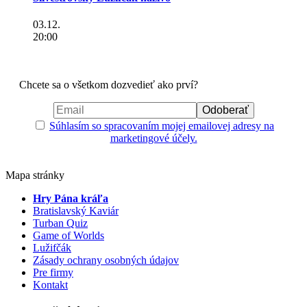
03.12.
20:00
Chcete sa o všetkom dozvedieť ako prví?
Súhlasím so spracovaním mojej emailovej adresy na
marketingové účely.
Mapa stránky
Hry Pána kráľa
Bratislavský Kaviár
Turban Quiz
Game of Worlds
Lužifčák
Zásady ochrany osobných údajov
Pre firmy
Kontakt