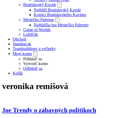
Bratislavský Kaviár
Najbliží Bratislavský Kaviár
Komici Bratislavského Kaviáru
Mestečko Palermo
Najbližšia hra Mestečko Palermo
Game of Worlds
Lužifčák
Obchod
Standup.sk
Teambuildingy a večierky
Moje konto
Prihlásiť sa
Vytvoriť konto
Odhlásiť sa
Košík
veronika remišová
Joe Trendy o zábavných politikoch