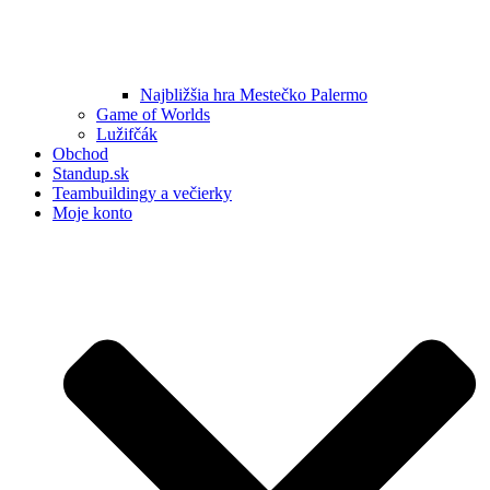
Najbližšia hra Mestečko Palermo
Game of Worlds
Lužifčák
Obchod
Standup.sk
Teambuildingy a večierky
Moje konto