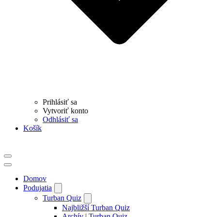
Prihlásiť sa
Vytvoriť konto
Odhlásiť sa
Košík
Menu
navigácie
Menu
navigácie
Domov
Podujatia
Turban Quiz
Najbližší Turban Quiz
Archív | Turban Quiz