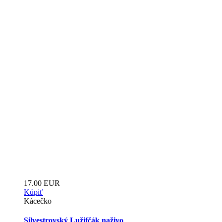
17.00 EUR
Kúpiť
Kácečko
Silvestrovský Lužifčák naživo