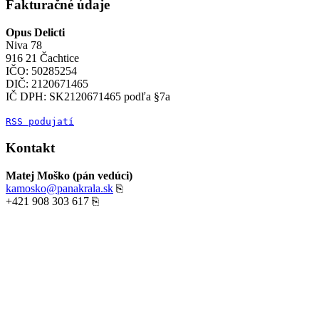
Fakturačné údaje
Opus Delicti
Niva 78
916 21 Čachtice
IČO: 50285254
DIČ: 2120671465
IČ DPH: SK2120671465 podľa §7a
RSS podujatí
Kontakt
Matej Moško (pán vedúci)
kamosko@panakrala.sk
⎘
+421 908 303 617
⎘