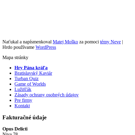
Naťukal a napísmenkoval
Matej Moško
za pomoci
témy Neve
|
Hrdo používame
WordPress
Mapa stránky
Hry Pána kráľa
Bratislavský Kaviár
Turban Quiz
Game of Worlds
Lužifčák
Zásady ochrany osobných údajov
Pre firmy
Kontakt
Fakturačné údaje
Opus Delicti
Niva 78